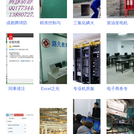
与维护需求
服务创新
成都腾球防
精准控制与
三氯化磷火
柴油发电机
静电地板
环境净化并
灾扑救方法
房的消防设
承载强、易
重 化工车
与计算机房
计规范与计
维护、防噪
间地面材料
维护服务的
算机房维护
的机房解决
的理想选择
安全管理
服务的深度
方案
融合
同事请注
Excel之光
专业机房服
电子商务专
意！电脑无
成都精品课
务 从Cat5e
科生的新出
法顺利安装
程助力职场
布线到整体
路 借计算
Adobe CS6
高效办公与
工程维护的
机房维护服
产品？小心
计算机房专
一站式解决
务拓宽职业
来自管理策
业维护
方案
边界