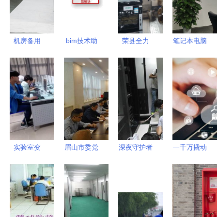
机房备用
bim技术助
荣县全力
笔记本电脑
5kw静音柴
力空调制冷
以“复”维护
离线无线投
油发电机
机房工厂预
校园食品安
影技巧与机
工厂与计算
制化建造!
全与计算机
房维护攻略
机房维护的
大势所趋
房运行安全
可靠卫士
实验室变
眉山市委党
深夜守护者
一千万撬动
身“网吧”引
校一行来我
一次机房维
新生态 成
热议 河南
校考察调研
护施工之旅
都十条政策
经贸学院回
计算机房维
助力工业互
应机房调整
护服务
联网与机房